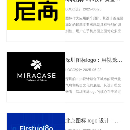
LOGO设计 2025-06-25
图标作为应用的“门面”，其设计首先要
满足的最基本要求就是具有强烈的识
别性。用户在手机桌面上面对众多应
用图标时，能否迅速、准确地找到你
的应用，是评估图标设计的关键。
查
看更多
深圳图标logo：用视觉符号传递品牌基因
LOGO设计 2025-06-23
深圳的logo设计融合了城市的现代化
气息和历史文化的底蕴。从设计理念
来看，深圳图标logo的核心在于通过
简洁而富有表现力的图形来呈现城市
的品牌精神。设计师选择了极简风
格，使得logo更加容易识...
查看更多
北京图标 logo 设计：极简风格下的品牌符号创新