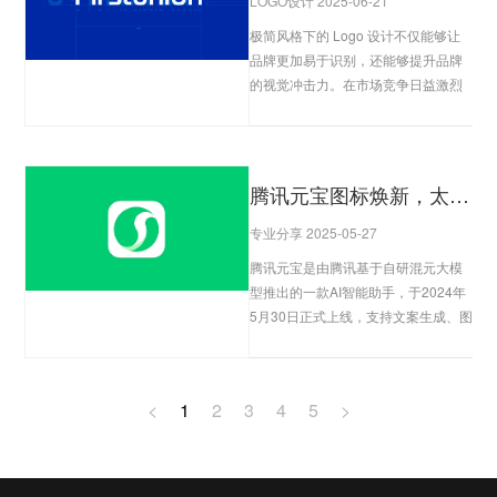
LOGO设计 2025-06-21
极简风格下的 Logo 设计不仅能够让
品牌更加易于识别，还能够提升品牌
的视觉冲击力。在市场竞争日益激烈
的今天，品牌 Logo 已经成为了品牌
与消费者之间最直接的沟通工具。一
个成功的 Logo 能够...
查看更多
腾讯元宝图标焕新，太极元素凸显更清晰
专业分享 2025-05-27
腾讯元宝是由腾讯基于自研混元大模
型推出的一款AI智能助手，于2024年
5月30日正式上线，支持文案生成、图
片创作、语音通话等多项功能。
查看
更多
<
1
2
3
4
5
>