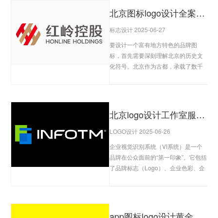
北京图标logo设计全案：如何将古都文化符号转化为现代品牌视觉标识
标志设计 2025-06-27
要设计一个富有地方特色的品牌图
标，首先需要深刻理解北京的历史文
化符号。北京作为古都，承载了数千
年的文化积淀。例如，北京的紫禁
城、天坛、长城等文化遗产，不仅是
世界知名的文化符号，更是...
查看更
多
北京logo设计工作室服务全景：从企业VI基础系统到动态图标设计的全周期解决方案
LOGO设计 2025-06-26
企业视觉识别系统（VI系统）是一个
品牌在公众面前的“第一印象”。它包括
了品牌标志（Logo）、企业色彩、企
业字体、标准化的应用等多个组成部
分。北京Logo设计工作室的服务通常
从企业的VI系...
查看更多
app图标logo设计黄金法则：移动端用户注意力争夺下的识别性、适配性与情感化设计