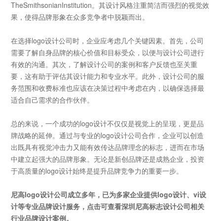
TheSmithsonianInstitution
。其设计风格注重简洁而强烈的视觉效
果，使得品牌形象在众多竞争者中脱颖而出。
在选择
logo
设计公司时，企业应考虑几个关键因素。首先，公司
需要了解自身品牌的核心价值和目标受众，以便与设计公司进行
有效的沟通。其次，了解设计公司的案例和客户反馈也至关重
要，这有助于评估其设计能力和专业水平。此外，设计公司的服
务范围和收费标准也应该在决策过程中考虑在内，以确保选择最
适合自己需求的合作伙伴。
总的来说，一个成功的
logo
设计不仅仅是视觉上的呈现，更是品
牌战略的延伸。通过与专业的logo
设计公司合作，企业可以创造
出既具有视觉冲击力又能有效传达品牌理念的标志，进而在市场
中建立起强大的品牌形象。无论是新创品牌还是成熟企业，投资
于高质量的logo
设计始终是提升品牌竞争力的重要一步。
尼高
logo设计公司
成立多年，已为多家企业提供logo设计、vi设
计等专业
品牌设计服务
，点击可查看深圳尼高标志设计公司相关
行业
品牌设计案例
。