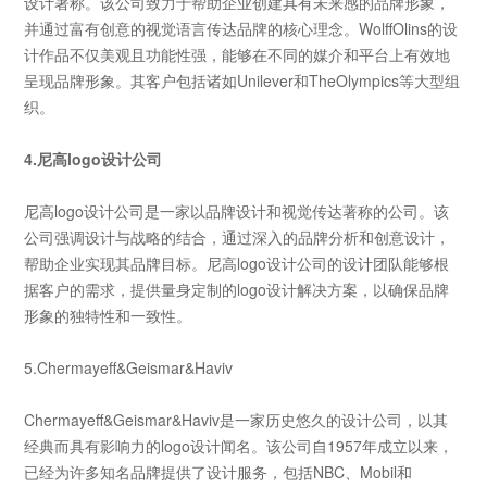
设计著称。该公司致力于帮助企业创建具有未来感的品牌形象，
并通过富有创意的视觉语言传达品牌的核心理念。WolffOlins
的设
计作品不仅美观且功能性强，能够在不同的媒介和平台上有效地
呈现品牌形象。其客户包括诸如Unilever
和TheOlympics
等大型组
织。
4.
尼高
logo
设计公司
尼高
logo
设计公司
是一家以品牌设计和视觉传达著称的公司。该
公司强调设计与战略的结合，通过深入的品牌分析和创意设计，
帮助企业实现其品牌目标。
尼高
logo
设计公司
的设计团队能够根
据客户的需求，提供量身定制的
logo
设计解决方案，以确保品牌
形象的独特性和一致性。
5.Chermayeff&Geismar&Haviv
Chermayeff&Geismar&Haviv
是一家历史悠久的设计公司，以其
经典而具有影响力的logo
设计闻名。该公司自1957
年成立以来，
已经为许多知名品牌提供了设计服务，包括NBC
、Mobil
和