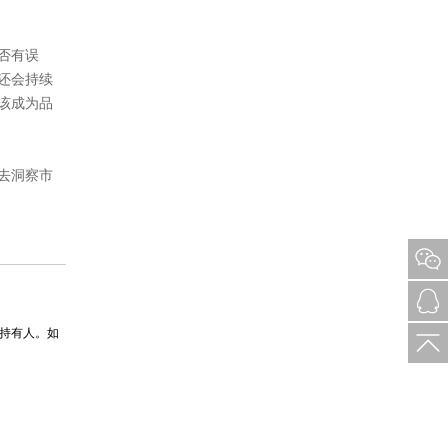
否有误
还会持续
该成为品
去洞察市
持有人。如