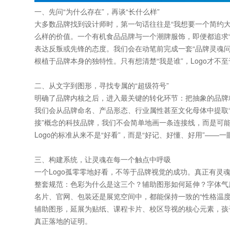
一、先问“为什么存在”，再谈“长什么样”
大多数品牌找到设计师时，第一句话往往是“我想要一个简约大
么样的价值。一个有机食品品牌与一个潮牌服饰，即便都追求
表达反叛或先锋的态度。我们会在动笔前完成一套“品牌灵魂
根植于品牌本身的独特性。只有想清楚“我是谁”，Logo才不
二、从文字到图形，寻找专属的“超级符号”
明确了品牌内核之后，进入最关键的转化环节：把抽象的品牌
我们会从品牌命名、产品形态、行业属性甚至文化母体中提取“
接”概念的科技品牌，我们不会简单地画一条连接线，而是可
Logo的标准从来不是“好看”，而是“好记、好懂、好用”—
三、构建系统，让灵魂在每一个触点中呼吸
一个Logo孤零零地好看，不等于品牌视觉的成功。真正有
整套规范：色彩为什么是这三个？辅助图形如何延伸？字体气
名片、官网、包装还是展览空间中，都能保持一致的“性格温度”
辅助图形，延展为贴纸、课程卡片、校区导视的核心元素，孩
真正落地的证明。