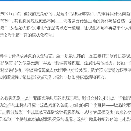
气的Logo”。但我们更关心的，是这个品牌为何存在、为谁解决什么问题
“简约”，其视觉灵魂也截然不同——前者需要传递土地的质朴与信任感，
问卷”，从创始人初心到用户深层需求逐一梳理，让视觉方向不再基于个人
至于沦为千篇一律的模板化符号。
精神，翻译成具象的视觉语言。这一步最忌讳的，是直接打开软件拼凑现
超级符号”的候选元素，再逐一测试其辨识度、延展性与传播力。比如一个
能从桥梁结构、神经网络甚至古代榫卯中寻找灵感，赋予符号更强的叙事
—一眼就能理解，记住后很难忘掉，缩到一枚图标依然清晰有力。
灵魂的视觉识别，是一套能贯穿到底的系统工程。我们交付的不只是一个图
质怎样与主标志呼应？这些问题的答案，都指向同一个目标——让品牌无
。我们曾为一个儿童教育品牌设计视觉系统，从Logo里提取出“发光的小
子在每一个接触点都能感受到探索与温暖。这种一致且持续的体验，才是