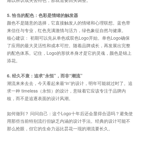
难以辨认或失去特色，那就需要回头调整。
5. 恰当的配色：色彩是情绪的触发器
颜色不是随意的选择，它直接触发人的情绪和心理联想。蓝色带
来信任与专业，红色充满激情与活力，绿色象征自然与健康。
核心建议： 初期可以先从单色或双色Logo开始。单色Logo确保
了应用的最大灵活性和成本可控。随着品牌成长，再发展出完整
的配色体系。记住，Logo的形状本身才是它的灵魂，颜色是锦上
添花。
6. 经久不衰：追求“永恒”，而非“潮流”
潮流来来去去，今天看起来最“in”的设计，明年可能就过时了。追
求一种 timeless（永恒）的设计，意味着它应该专注于品牌内
核，而不是追逐表面的设计风潮。
如何做到？ 问问自己：这个Logo十年后还会显得合适吗？避免使
用那些当前特别流行但缺乏内涵的设计手法。经典的设计可能不
那么抢眼，但它的生命力远比昙花一现的潮流要长久。