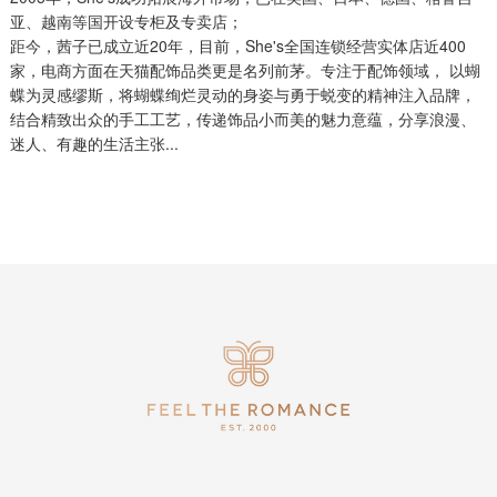
亚、越南等国开设专柜及专卖店；
距今，茜子已成立近20年，目前，She's全国连锁经营实体店近400
家，电商方面在天猫配饰品类更是名列前茅。专注于配饰领域， 以蝴
蝶为灵感缪斯，将蝴蝶绚烂灵动的身姿与勇于蜕变的精神注入品牌，
结合精致出众的手工工艺，传递饰品小而美的魅力意蕴，分享浪漫、
迷人、有趣的生活主张...